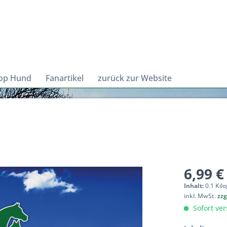
op Hund
Fanartikel
zurück zur Website
r
6,99 €
Inhalt:
0.1 Kil
inkl. MwSt.
zzg
Sofort ver