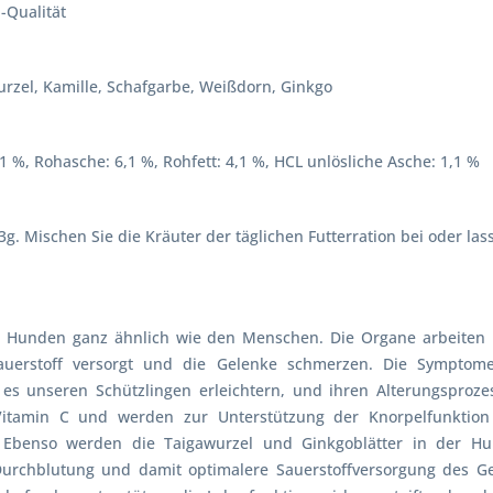
-Qualität
rzel, Kamille, Schafgarbe, Weißdorn, Ginkgo
1 %, Rohasche: 6,1 %, Rohfett: 4,1 %, HCL unlösliche Asche: 1,1 %
. Mischen Sie die Kräuter der täglichen Futterration bei oder la
 Hunden ganz ähnlich wie den Menschen. Die Organe arbeiten n
auerstoff versorgt und die Gelenke schmerzen. Die Symptom
 unseren Schützlingen erleichtern, und ihren Alterungsprozes
l Vitamin C und werden zur Unterstützung der Knorpelfunktio
Ebenso werden die Taigawurzel und Ginkgoblätter in der Hu
urchblutung und damit optimalere Sauerstoffversorgung des Geh