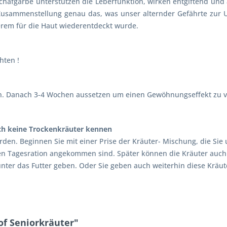
hafgarbe unterstützen die Leberfunktion, wirken entgiftend und a
- Zusammenstellung genau das, was unser alternder Gefährte zur 
erem für die Haut wiederentdeckt wurde.
hten !
n. Danach 3-4 Wochen aussetzen um einen Gewöhnungseffekt zu v
ch keine Trockenkräuter kennen
rden. Beginnen Sie mit einer Prise der Kräuter- Mischung, die Sie
en Tagesration angekommen sind. Später können die Kräuter auch 
ter das Futter geben. Oder Sie geben auch weiterhin diese Kräute
f Seniorkräuter"