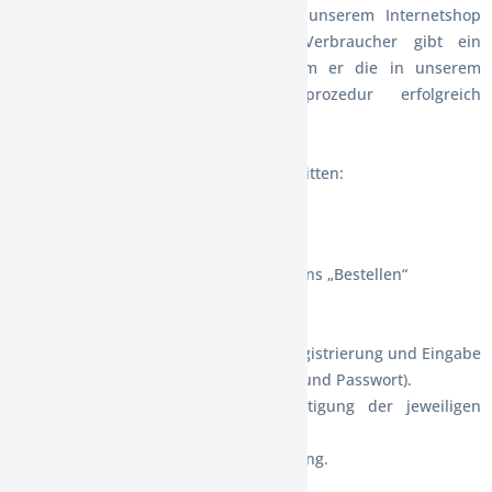
(4) Bei Eingang einer Bestellung in unserem Internetshop
gelten folgende Regelungen: Der Verbraucher gibt ein
bindendes Vertragsangebot ab, indem er die in unserem
Internetshop vorgesehene Bestellprozedur erfolgreich
durchläuft.
Die Bestellung erfolgt in folgenden Schritten:
1) Auswahl der gewünschten Ware
2) Bestätigen durch Anklicken der Buttons „Bestellen“
3) Prüfung der Angaben im Warenkorb
4) Betätigung des Buttons „zur Kasse“
5) Anmeldung im Internetshop nach Registrierung und Eingabe
der Anmelderangaben (E-Mail-Adresse und Passwort).
6) Nochmalige Prüfung bzw. Berichtigung der jeweiligen
eingegebenen Daten.
7) Verbindliche Absendung der Bestellung.