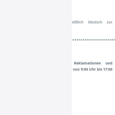
§8 Vertragsprache
Als Vertragssprache steht ausschließlich Deutsch zur
Verfügung.
******************************************************
§9 Kundendienst
Unser Kundendienst für Fragen, Reklamationen und
Beanstandungen steht Ihnen werktags von 9:00 Uhr bis 17:00
Uhr unter
Telefon: 04957657
Telefax: 04957927463
E-Mail: shop@hankenhof-xxl.de