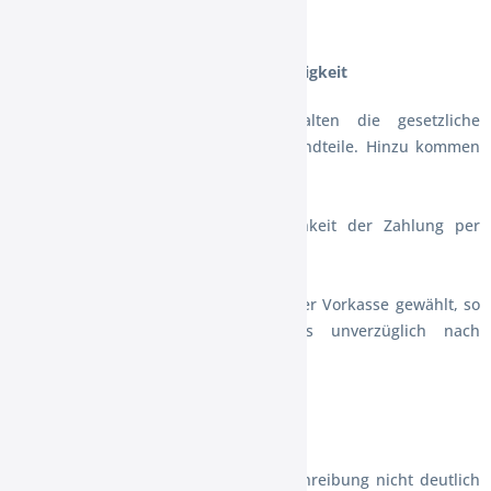
§3 Preise, Versandkosten, Zahlung, Fälligkeit
(1) Die angegebenen Preise enthalten die gesetzliche
Umsatzsteuer und sonstige Preisbestandteile. Hinzu kommen
etwaige Versandkosten.
(2) Der Verbraucher hat die Möglichkeit der Zahlung per
Vorkasse, PayPal .
(3) Hat der Verbraucher die Zahlung per Vorkasse gewählt, so
verpflichtet er sich, den Kaufpreis unverzüglich nach
Vertragsschluss zu zahlen.
§4 Lieferung
(1) Sofern wir dies in der Produktbeschreibung nicht deutlich