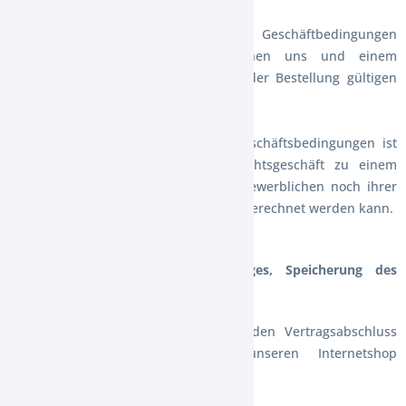
(1) Die nachfolgenden Allgemeinen Geschäftbedingungen
gelten für alle Lieferungen zwischen uns und einem
Verbraucher in ihrer zum Zeitpunkt der Bestellung gültigen
Fassung.
(2) „Verbraucher“ in Sinne dieser Geschäftsbedingungen ist
jede natürliche Person, die ein Rechtsgeschäft zu einem
Zwecke abschließt, der weder ihrer gewerblichen noch ihrer
selbständigen beruflichen Tätigkeit zugerechnet werden kann.
§2 Zustandekommen eines Vertrages, Speicherung des
Vertragstextes
(1) Die folgenden Regelungen über den Vertragsabschluss
gelten für Bestellungen über unseren Internetshop
http://www.der-xxlshop.de .