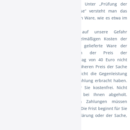
und der Funktionsweise hinausgeht. Unter „Prüfung der
Eigenschaften und der Funktionsweise“ versteht man das
Testen und Ausprobieren der jeweiligen Ware, wie es etwa im
Ladengeschäft möglich und üblich ist.
Paketversandfähige Sachen sind auf unsere Gefahr
zurückzusenden. Sie haben die regelmäßigen Kosten der
Rücksendung zu tragen, wenn die gelieferte Ware der
bestellten entspricht und wenn der Preis der
zurückzusendenden Sache einen Betrag von 40 Euro nicht
übersteigt oder wenn Sie bei einem höheren Preis der Sache
zum Zeitpunkt des Widerrufs noch nicht die Gegenleistung
oder eine vertraglich vereinbarte Teilzahlung erbracht haben.
Anderenfalls ist die Rücksendung für Sie kostenfrei. Nicht
paketversandfähige Sachen werden bei Ihnen abgeholt.
Verpflichtungen zur Erstattung von Zahlungen müssen
innerhalb von 30 Tagen erfüllt werden. Die Frist beginnt für Sie
mit der Absendung Ihrer Widerrufserklärung oder der Sache,
für uns mit deren Empfang.