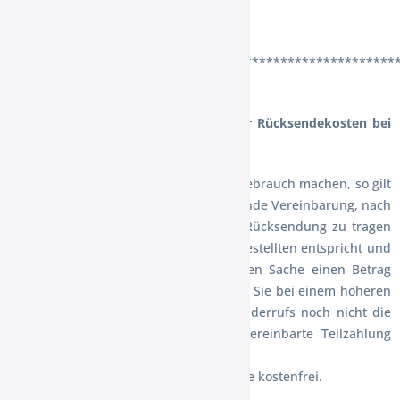
Ende der Widerrufsbelehrung
******************************************************
§7 Vertragliche Regelung bezüglich der Rücksendekosten bei
Widerruf
Sollten Sie von Ihrem Widerrufsrecht Gebrauch machen, so gilt
im Einklang mit § 357 Abs. 2 BGB, folgende Vereinbarung, nach
der Sie die regelmäßigen Kosten der Rücksendung zu tragen
haben, wenn die gelieferte Ware der bestellten entspricht und
wenn der Preis der zurückzusendenden Sache einen Betrag
von 40 Euro nicht übersteigt oder wenn Sie bei einem höheren
Preis der Sache zum Zeitpunkt des Widerrufs noch nicht die
Gegenleistung oder eine vertraglich vereinbarte Teilzahlung
erbracht haben.
Anderenfalls ist die Rücksendung für Sie kostenfrei.