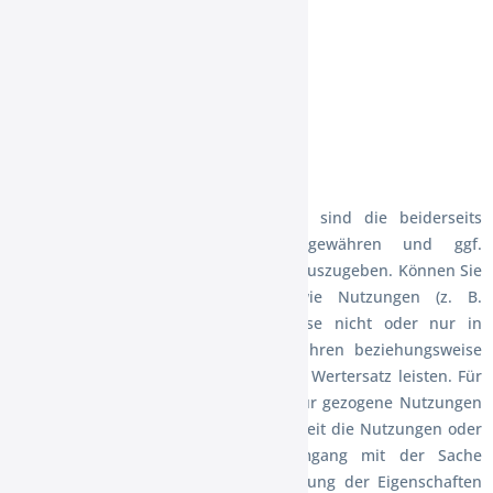
Burgweg 2
D-26849 Filsum
E-Mail shop@hankenhof-xxl.de
Telefax 04957 - 92 74 63
Widerrufsfolgen
Im Falle eines wirksamen Widerrufs sind die beiderseits
empfangenen Leistungen zurückzugewähren und ggf.
gezogene Nutzungen (z. B. Zinsen) herauszugeben. Können Sie
uns die empfangene Leistung sowie Nutzungen (z. B.
Gebrauchsvorteile) nicht oder teilweise nicht oder nur in
verschlechtertem Zustand zurückgewähren beziehungsweise
herausgeben, müssen Sie uns insoweit Wertersatz leisten. Für
die Verschlechterung der Sache und für gezogene Nutzungen
müssen Sie Wertersatz nur leisten, soweit die Nutzungen oder
die Verschlechterung auf einen Umgang mit der Sache
zurückzuführen ist, der über die Prüfung der Eigenschaften