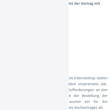
(2) Im Falle des Vertragsschlusses kommt der Vertrag mit
Der XXL Ostfriesenshop GmbH
Carmen Hanken
Burgweg 2
D-26849 Filsum
HRB 202092
Amtsgericht Aurich
zustande.
(3) Die Präsentation der Waren in unserem Internetshop stellen
kein rechtlich bindendes Vertragsangebot unsererseits dar,
sondern sind nur eine unverbindliche Aufforderungen an den
Verbraucher, Waren zu bestellen. Mit der Bestellung der
gewünschten Ware gibt der Verbraucher ein für ihn
verbindliches Angebot auf Abschluss eines Kaufvertrages ab.