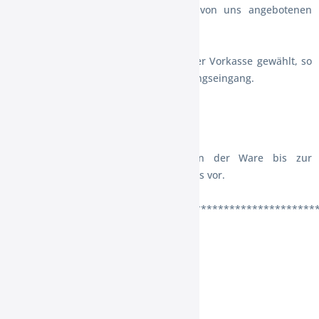
anders angegeben haben, sind alle von uns angebotenen
Artikel sofort versandfertig.
(2) Hat der Verbraucher die Zahlung per Vorkasse gewählt, so
versenden wir die Ware nicht vor Zahlungseingang.
§5 Eigentumsvorbehalt
Wir behalten uns das Eigentum an der Ware bis zur
vollständigen Bezahlung des Kaufpreises vor.
******************************************************
§6 Widerrufsrecht
Widerrufsbelehrung
Widerrufsrecht