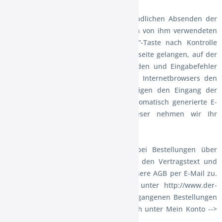
Der Verbraucher kann vor dem verbindlichen Absenden der
Bestellung durch Betätigen der in dem von ihm verwendeten
Internet-Browser enthaltenen „Zurück“-Taste nach Kontrolle
seiner Angaben wieder zu der Internetseite gelangen, auf der
die Angaben des Kunden erfasst werden und Eingabefehler
berichtigen bzw. durch Schließen des Internetbrowsers den
Bestellvorgang abbrechen. Wir bestätigen den Eingang der
Bestellung unmittelbar durch eine automatisch generierte E-
Mail („Auftragsbestätigung“). Mit dieser nehmen wir Ihr
Angebot an.
(5) Speicherung des Vertragstextes bei Bestellungen über
unseren Internetshop : Wir speichern den Vertragstext und
senden Ihnen die Bestelldaten und unsere AGB per E-Mail zu.
Die AGB können Sie jederzeit auch unter http://www.der-
xxlshop.de/agb.php einsehen. Ihre vergangenen Bestellungen
können Sie in unserem Kunden-Bereich unter Mein Konto -->
Meine Bestellungen einsehen.