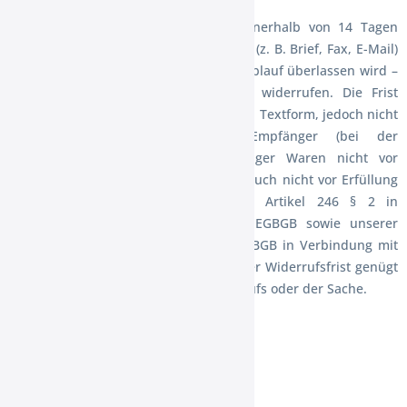
Sie können Ihre Vertragserklärung innerhalb von 14 Tagen
ohne Angabe von Gründen in Textform (z. B. Brief, Fax, E-Mail)
oder – wenn Ihnen die Sache vor Fristablauf überlassen wird –
auch durch Rücksendung der Sache widerrufen. Die Frist
beginnt nach Erhalt dieser Belehrung in Textform, jedoch nicht
vor Eingang der Ware beim Empfänger (bei der
wiederkehrenden Lieferung gleichartiger Waren nicht vor
Eingang der ersten Teillieferung) und auch nicht vor Erfüllung
unserer Informationspflichten gemäß Artikel 246 § 2 in
Verbindung mit § 1 Abs. 1 und 2 EGBGB sowie unserer
Pflichten gemäß § 312g Abs. 1 Satz 1 BGB in Verbindung mit
Artikel 246 § 3 EGBGB. Zur Wahrung der Widerrufsfrist genügt
die rechtzeitige Absendung des Widerrufs oder der Sache.
Der Widerruf ist zu richten an:
Der XXL Ostfriesenshop GmbH
Carmen Hanken