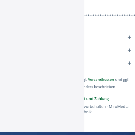
zur Verfügung.
******************************************************
Service Hotline
Shop Service
Informationen
* Alle Preise inkl. gesetzl. Mehrwertsteuer zzgl.
Versandkosten
und ggf.
Nachnahmegebühren, wenn nicht anders beschrieben
Cookie-Einstellungen
Versand und Zahlung
Copyright Pferde Reha Filsum - Alle Rechte vorbehalten - MiroMedia
Medien- und Datentechnik