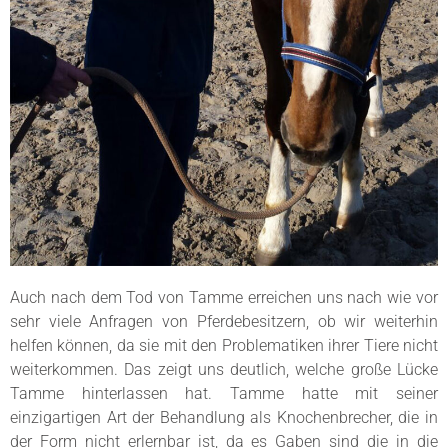
Auch nach dem Tod von Tamme erreichen uns nach wie vor
sehr viele Anfragen von Pferdebesitzern, ob wir weiterhin
helfen können, da sie mit den Problematiken ihrer Tiere nicht
weiterkommen. Das zeigt uns deutlich, welche große Lücke
Tamme hinterlassen hat. Tamme hatte mit seiner
einzigartigen Art der Behandlung als Knochenbrecher, die in
der Form nicht erlernbar ist, da es Gaben sind die in die